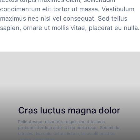
condimentum elit tortor ut massa. Vestibulum
maximus nec nisl vel consequat. Sed tellus
sapien, ornare ut mollis vitae, placerat eu nulla.
Cras luctus magna dolor
Pellentesque diam felis, dignissim ut tellus a,
pretium interdum ante. Ut eu porta risus. Sed mi dui,
ultricies, leo quis luctus dictum, lacus elit porttitor
sapien, non metus.