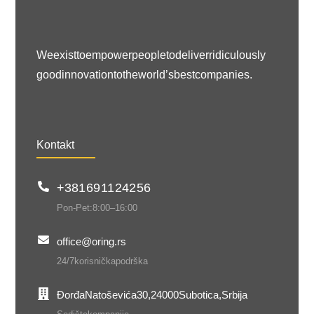
We exist to empower people to deliver ridiculously
good innovation to the world’s best companies.
Kontakt
+381 69 11 242 56
Pon-Pet: 8:00 – 16:00
office@oring.rs
24/7 korisnička podrška
Đorđa Natoševića 30, 24000 Subotica, Srbija